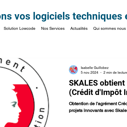
s vos logiciels techniques e
Solution Lowcode
Nos Services
Actualités
Qui sommes nous
Isabelle Guillobez
5 nov. 2024
2 min de lectur
SKALES obtient 
(Crédit d'Impôt 
Obtention de l'agrément Créd
projets innovants avec Skale