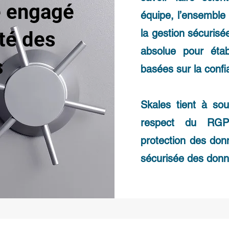
e engagé
équipe, l’ensemble
la gestion sécurisé
ité des
absolue pour établ
s
basées sur la confi
Skales tient à so
respect du RGP
protection des don
sécurisée des donn