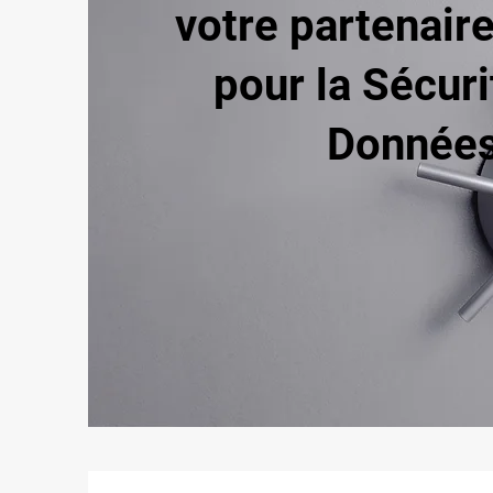
votre partenair
pour la Sécur
Donnée